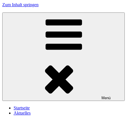
Zum Inhalt springen
Reservistenkameradschaft Wallersdorf e.V.
In Treue fest
Menü
Startseite
Aktuelles