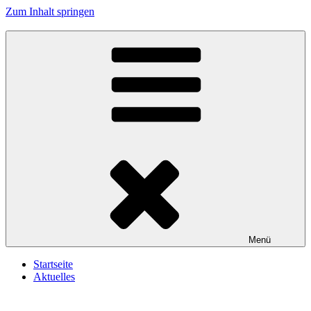
Zum Inhalt springen
Reservistenkameradschaft Wallersdorf e.V.
In Treue fest
Menü
Startseite
Aktuelles