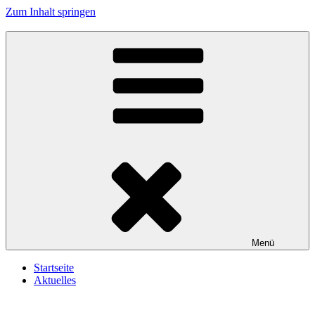
Zum Inhalt springen
Reservistenkameradschaft Wallersdorf e.V.
In Treue fest
Menü
Startseite
Aktuelles