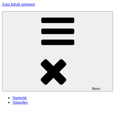
Zum Inhalt springen
Reservistenkameradschaft Wallersdorf e.V.
In Treue fest
Menü
Startseite
Aktuelles