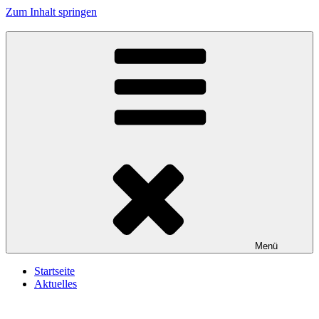
Zum Inhalt springen
Reservistenkameradschaft Wallersdorf e.V.
In Treue fest
Menü
Startseite
Aktuelles