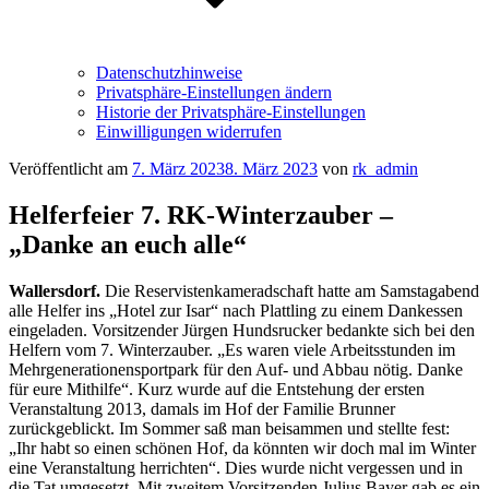
Datenschutzhinweise
Privatsphäre-Einstellungen ändern
Historie der Privatsphäre-Einstellungen
Einwilligungen widerrufen
Veröffentlicht am
7. März 2023
8. März 2023
von
rk_admin
Helferfeier 7. RK-Winterzauber –
„Danke an euch alle“
Wallersdorf.
Die Reservistenkameradschaft hatte am Samstagabend
alle Helfer ins „Hotel zur Isar“ nach Plattling zu einem Dankessen
eingeladen. Vorsitzender Jürgen Hundsrucker bedankte sich bei den
Helfern vom 7. Winterzauber. „Es waren viele Arbeitsstunden im
Mehrgenerationensportpark für den Auf- und Abbau nötig. Danke
für eure Mithilfe“. Kurz wurde auf die Entstehung der ersten
Veranstaltung 2013, damals im Hof der Familie Brunner
zurückgeblickt. Im Sommer saß man beisammen und stellte fest:
„Ihr habt so einen schönen Hof, da könnten wir doch mal im Winter
eine Veranstaltung herrichten“. Dies wurde nicht vergessen und in
die Tat umgesetzt. Mit zweitem Vorsitzenden Julius Bayer gab es ein