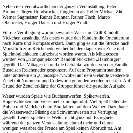
Neben den Verantwortlichen der ganzen Veranstaltung, Peter
Brunner, Jürgen Hundsrucker, fungierten als Helfer Michael Zitt,
Werner Sagmeister, Rainer Brunner, Rainer Tlach, Marco
Obermeier, Holger Dausch und Holger Arndt.
Für die Verpflegung war in bewährter Weise am Grill Randolf
Nickchen zuständig. Als erstes wurde den Kindern die Orientierung
nach Karte und Kompass erklärt. Dann ging es auf die Strecke nach
Moosfürth zum Reichenederweiher bei dem tags zuvor Zelte und
Spielmöglichkeiten aufgebaut worden waren. Als Mittagessen
wurden von „Kompaniekoch“ Randolf Nickchen „Hamburger“
gegrillt. Das Mittagessen und die Getränke wurden von der Familie
Busreisen Reicheneder gesponsert. Auf dem Programm standen
unter anderem ein „Chaosspiel“, wobei auf dem Gelände versteckte
Zettel mit Nummern und Codeworte gefunden werden mussten. Auf
Grund der Zettel erklärte der Gruppenführer die gestellte Aufgabe.
Weiter wurden Spiele wie Büchsenwerfen, Spikerwerfen,
Bogenschießen und vieles mehr durchgeführt. Viel Spaß hatten die
Buben und Mädchen beim Bootfahren auf dem Weiher. Dazu hatte
die Wasserwacht Pilsting die Schwimmwesten zur Verfügung
gestellt. Leider spielte das Wetter nicht ganz mit. Es regnete
während der ganzen Veranstaltung, einmal mehr und einmal
weniger, was aber der Freude am Spiel keinen Abbruch tat. Am