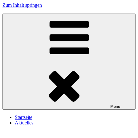
Zum Inhalt springen
Reservistenkameradschaft Wallersdorf e.V.
In Treue fest
Menü
Startseite
Aktuelles