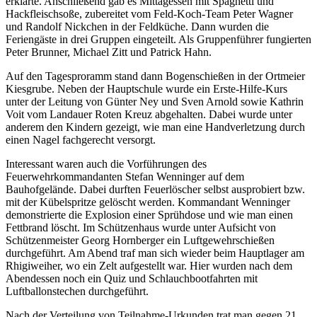
erklärte. Anschließend gab es Mittagessen mit Spaghetti und
Hackfleischsoße, zubereitet vom Feld-Koch-Team Peter Wagner
und Randolf Nickchen in der Feldküche. Dann wurden die
Feriengäste in drei Gruppen eingeteilt. Als Gruppenführer fungierten
Peter Brunner, Michael Zitt und Patrick Hahn.
Auf den Tagesproramm stand dann Bogenschießen in der Ortmeier
Kiesgrube. Neben der Hauptschule wurde ein Erste-Hilfe-Kurs
unter der Leitung von Günter Ney und Sven Arnold sowie Kathrin
Voit vom Landauer Roten Kreuz abgehalten. Dabei wurde unter
anderem den Kindern gezeigt, wie man eine Handverletzung durch
einen Nagel fachgerecht versorgt.
Interessant waren auch die Vorführungen des
Feuerwehrkommandanten Stefan Wenninger auf dem
Bauhofgelände. Dabei durften Feuerlöscher selbst ausprobiert bzw.
mit der Kübelspritze gelöscht werden. Kommandant Wenninger
demonstrierte die Explosion einer Sprühdose und wie man einen
Fettbrand löscht. Im Schützenhaus wurde unter Aufsicht von
Schützenmeister Georg Hornberger ein Luftgewehrschießen
durchgeführt. Am Abend traf man sich wieder beim Hauptlager am
Rhigiweiher, wo ein Zelt aufgestellt war. Hier wurden nach dem
Abendessen noch ein Quiz und Schlauchbootfahrten mit
Luftballonstechen durchgeführt.
Nach der Verteilung von Teilnahme-Urkunden trat man gegen 21