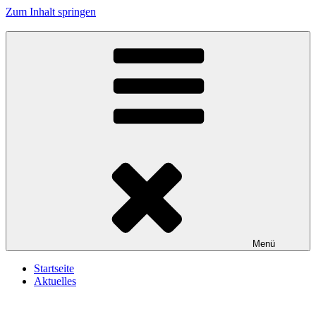
Zum Inhalt springen
Reservistenkameradschaft Wallersdorf e.V.
In Treue fest
Menü
Startseite
Aktuelles